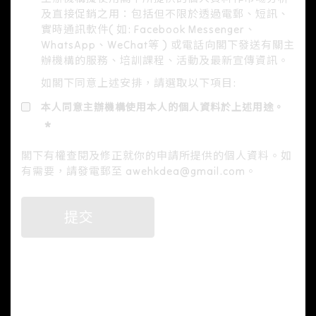
及直接促銷之用：包括但不限於透過電郵、短訊、
實時通訊軟件( 如: Facebook Messenger、
WhatsApp、WeChat等 ) 或電話向閣下發送有關主
辦機構的服務、培訓課程、活動及最新宣傳資訊。
如閣下同意上述安排，請選取以下項目:
本人同意主辦機構使用本人的個人資料於上述用途。
閣下有權查閱及修正就你的申請所提供的個人資料。如
有需要，請發電郵至
awehkdea@gmail.com
。
提交