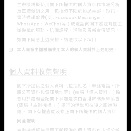
主辦機構擬使用閣下所提供的個人資料作市場分析
及直接促銷之用：包括但不限於透過電郵、短訊、
實時通訊軟件( 如: Facebook Messenger、
WhatsApp、WeChat等 ) 或電話向閣下發送有關主
辦機構的服務、培訓課程、活動及最新宣傳資訊。
如閣下同意上述安排，請選取以下項目:
本人同意主辦機構使用本人的個人資料於上述用途。
個人資料收集聲明​​
閣下所提供之個人資料（包括姓名、聯絡電話、所
屬公司資料和電郵地址等）(統稱「個人資料」) 將
會用於處理登記閣下參加是次由香港數碼娛樂協會
(簡稱「主辦機構 」) 舉行的活動和往後之跟進聯
絡。 閣下有權查閱及修正閣下所提供的個人資料。
同意聲明
主辦機構擬使用閣下所提供的個人資料作市場分析