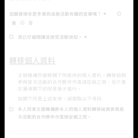
您願意接收更多資訊或與活動有關的宣傳嗎？
是
否
我已仔細閱讀並接受
活動須知
。
轉移個人資料
主辦機構亦擬將閣下所提供的個人資料，轉移給與
參與是次活動的合作夥伴作直接促銷之用，但只會
在獲得閣下的同意後才進行。
如閣下同意上述安排，請選取以下項目:
本人同意主辦機構將本人的個人資料轉移給與參與是
次活動的合作夥伴作直接促銷之用。